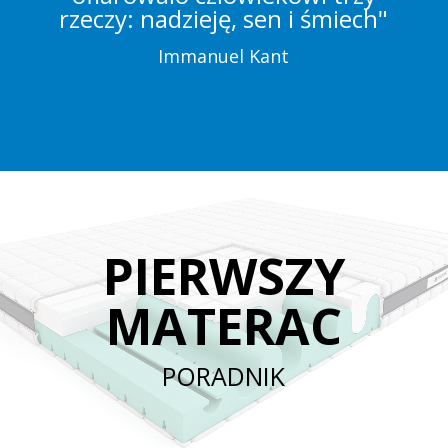
rzeczy: nadzieję, sen i śmiech"
Immanuel Kant
PIERWSZY
MATERAC
PORADNIK