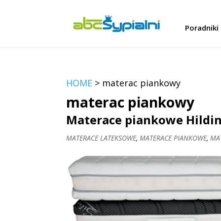
Poradniki
HOME
>
materac piankowy
materac piankowy
Materace piankowe Hildin
MATERACE LATEKSOWE
,
MATERACE PIANKOWE
,
MA