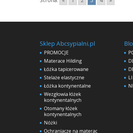
Sklep Abcsypialni.pl
Blo
PROMOCJE
P
Materace Hilding
D
Łóżka tapicerowane
D
Stelaże elastyczne
L
Łóżka kontynentalne
N
Wezgłowia łóżek
kontynentalnych
Otomany łóżek
kontynentalnych
Nóżki
Ochraniacze na materac