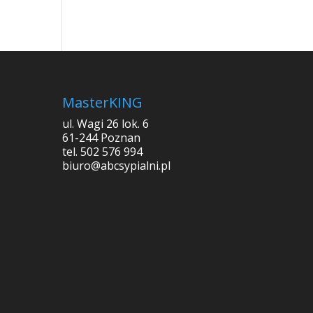
MasterKING
ul. Wagi 26 lok. 6
61-244 Poznan
tel. 502 576 994
biuro@abcsypialni.pl