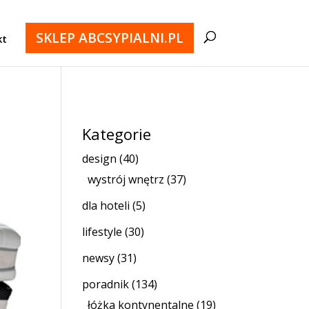
SKLEP ABCSYPIALNI.PL
kt
Kategorie
design
(40)
wystrój wnętrz
(37)
dla hoteli
(5)
lifestyle
(30)
newsy
(31)
poradnik
(134)
łóżka kontynentalne
(19)