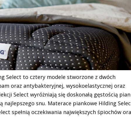
ng Select to cztery modele stworzone z dwóch
foam oraz antybakteryjnej, wysokoelastycznej oraz
kcji Select wyróżniają się doskonałą gęstością pian
 najlepszego snu. Materace piankowe Hilding Selec
elect spełnią oczekiwania największych śpiochów or