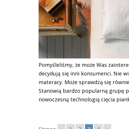
Pomyśleliśmy, że może Was zaintere
decydują się inni konsumenci. Nie w
materacy. Może sprawdzą się równie
Stanowią bardzo popularną grupę pr
nowoczesną technologią cięcia piank
Strona:
«
1
2
3
4
»