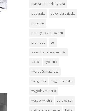
pianka termoelastyczna
poduszka
pokój dla dziecka
poradnik
porady na zdrowy sen
promocja
sen
Sposoby na bezsenność
stelaż
sypialnia
twardość materaca
wezgłowie
wygodne łóżko
wygodny materac
wystrój wnętrz
zdrowy sen
Łóżko tapicerowane
łóżka