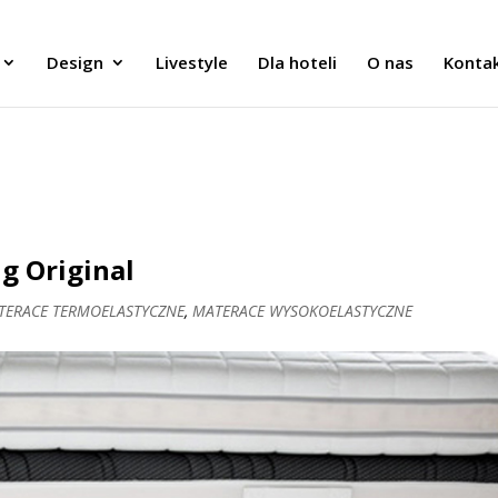
Design
Livestyle
Dla hoteli
O nas
Konta
g Original
TERACE TERMOELASTYCZNE
,
MATERACE WYSOKOELASTYCZNE