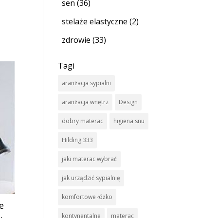
sen
(36)
stelaże elastyczne
(2)
zdrowie
(33)
Tagi
aranżacja sypialni
aranżacja wnętrz
Design
dobry materac
higiena snu
Hilding 333
jaki materac wybrać
jak urządzić sypialnię
komfortowe łóżko
e
kontynentalne
materac