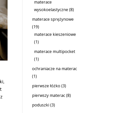
materace
wysokoelastyczne
(8)
materace sprężynowe
(19)
materace kieszeniowe
(1)
materace multipocket
(1)
ochraniacze na materac
(1)
ki,
pierwsze łóżko
(3)
t
pierwszy materac
(8)
az
poduszki
(3)